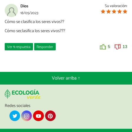
Dios
Su valoración:
18/05/2023
Cómo se clasifica los seres vivos??
Cómo seclasifica los seres vivos???
Ver
1
respuesta
Responder
5
13
Maria Jesus GONZALEZ LARA
17/06/2023
Cómo se clasifica los seres vivos?
Volver arriba ↑
Hay diversidad de formas de vida que habitan el planeta, los seres
vivos, es decir, clasificarlos, pero la realidad es que la ciencia es
una búsqueda constante de la verdad y la manera de clasificar a
los seres vivos ha ido cambiando a lo largo de la historia,
ajustándose a cada nuevo descubrimiento.
Redes sociales
Lo primero que hay que saber es que, debido a las relaciones
evolutivas existentes entre los seres vivos, distintos niveles para
clasificar a los organismos, donde los individuos de cada nivel
están comprendidos dentro del nivel superior. En total existen 8