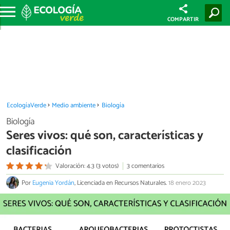
COMPARTIR
EcologíaVerde
Medio ambiente
Biología
Biología
Seres vivos: qué son, características y
clasificación
Valoración: 4.3 (3 votos)
3 comentarios
Por
Eugenia Yordán
, Licenciada en Recursos Naturales.
18 enero 2023