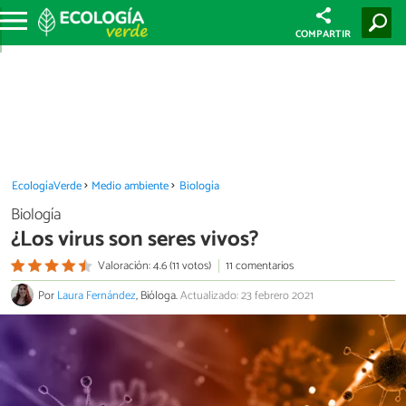
COMPARTIR
EcologíaVerde
Medio ambiente
Biología
Biología
¿Los virus son seres vivos?
Valoración: 4.6 (11 votos)
11 comentarios
Por
Laura Fernández
, Bióloga.
Actualizado: 23 febrero 2021