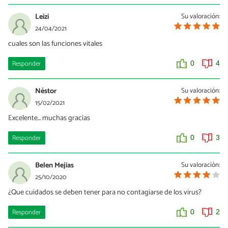
Leizi
Su valoración:
24/04/2021
cuales son las funciones vitales
Responder
0
4
Néstor
Su valoración:
15/02/2021
Excelente... muchas gracias
Responder
0
3
Belen Mejias
Su valoración:
25/10/2020
¿Que cuidados se deben tener para no contagiarse de los virus?
Responder
0
2