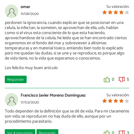
omar
Su valoración:
11/08/2020
perdonen la ignorancia, cuando explican que se posicionan en una
celula, la infectan, la someten, se aprovechan de ella, uds. hablan
como si el virus esta consciente de lo que esta haciendo,
aprovechandose de la celula, he leido que se han encontrado ciertos
organismos en el fondo del mar y sobrevieven a altisimas
temperaturas y en material toxico, entiendo bien todo lo explicado
pero me quedan las dudas, si se une y se reproduce, es porque algo
de vida tiene, no la vida que esperamos o conocemos.
Los felicito muy buen articulo
Responder
0
5
Francisco Javier Moreno Domínguez
Su valoración:
17/03/2020
Todo dependen de la definición que se dé de vida. Para mi claramente
son vida, se reproducen no hay duda de ello, aunque por un
procedimiento parasitario.
Ver
2
respuestas
Responder
0
3