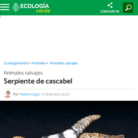
COMPARTIR
EcologíaVerde
Animales
Animales salvajes
Animales salvajes
Serpiente de cascabel
Por
Marina Gago
.
17 diciembre 2025