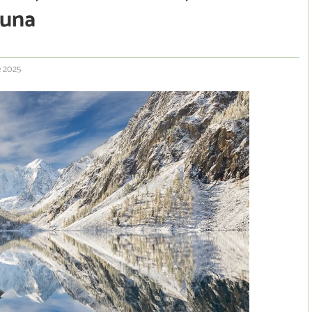
auna
e 2025