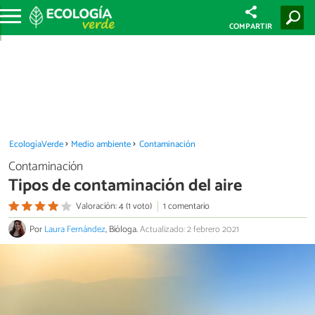
COMPARTIR
EcologíaVerde
Medio ambiente
Contaminación
Contaminación
Tipos de contaminación del aire
Valoración: 4 (1 voto)
1 comentario
Por
Laura Fernández
, Bióloga.
Actualizado: 2 febrero 2021