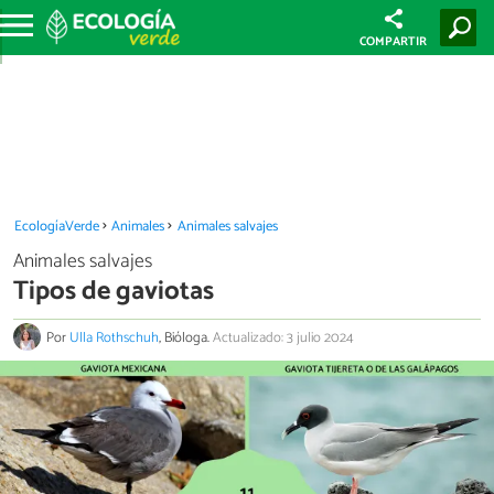
COMPARTIR
EcologíaVerde
Animales
Animales salvajes
Animales salvajes
Tipos de gaviotas
Por
Ulla Rothschuh
, Bióloga.
Actualizado: 3 julio 2024