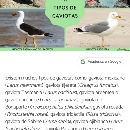
Añádenos en Google
Existen muchos tipos de gaviotas como: gaviota mexicana
(
Larus heermanni
), gaviota tijereta (
Creagrus furcatus
),
gaviota Tasmania (
Larus pacificus
), gaviota argéntea o
gaviota arenque (
Larus argentatus
), gaviota de
Bonaparte (
Chroicocrphalus philadelphia
), gaviota rosada
(
Rhodostethia rosea
), gaviota tridáctila
(Rissa tridactyla
),
gaviota de Sabine (
Xema sabini
), gaviota ojiblanca (
Larus
leuchophthalmus
), gaviota Patagonia (
Leucophaeus