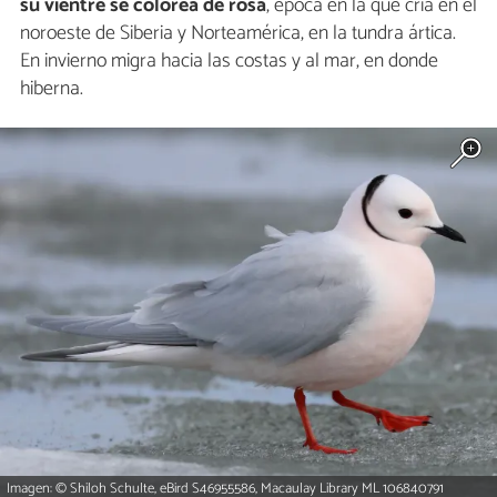
su vientre se colorea de rosa
, época en la que cría en el
noroeste de Siberia y Norteamérica, en la tundra ártica.
En invierno migra hacia las costas y al mar, en donde
hiberna.
Imagen: © Shiloh Schulte, eBird S46955586, Macaulay Library ML 106840791