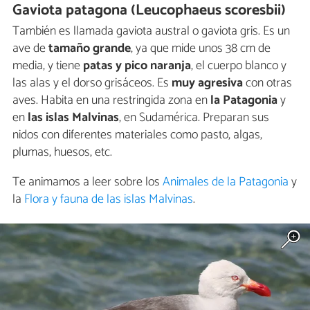
Gaviota patagona (Leucophaeus scoresbii)
También es llamada gaviota austral o gaviota gris. Es un
ave de
tamaño grande
, ya que mide unos 38 cm de
media, y tiene
patas y pico naranja
, el cuerpo blanco y
las alas y el dorso grisáceos. Es
muy agresiva
con otras
aves. Habita en una restringida zona en
la Patagonia
y
en
las islas Malvinas
, en Sudamérica. Preparan sus
nidos con diferentes materiales como pasto, algas,
plumas, huesos, etc.
Te animamos a leer sobre los
Animales de la Patagonia
y
la
Flora y fauna de las islas Malvinas
.