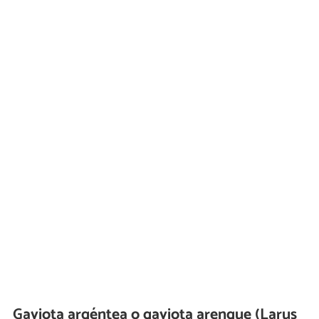
Gaviota argéntea o gaviota arenque (Larus