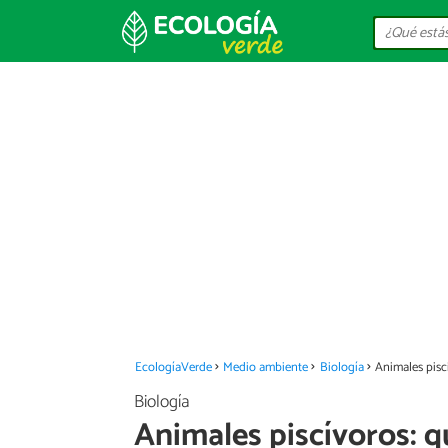
EcologíaVerde
Medio ambiente
Biología
Animales piscí
Biología
Animales piscívoros: qu