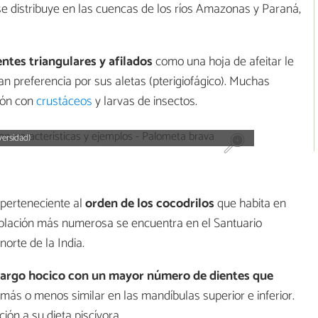
e se distribuye en las cuencas de los ríos Amazonas y Paraná,
ntes triangulares y afilados
como una hoja de afeitar le
n preferencia por sus aletas (pterigiofágico). Muchas
ión con
crustáceos
y larvas de insectos.
versidad)
l perteneciente al
orden de los cocodrilos
que habita en
oblación más numerosa se encuentra en el Santuario
orte de la India.
largo hocico con un mayor número de dientes que
más o menos similar en las mandíbulas superior e inferior.
ón a su dieta piscívora.