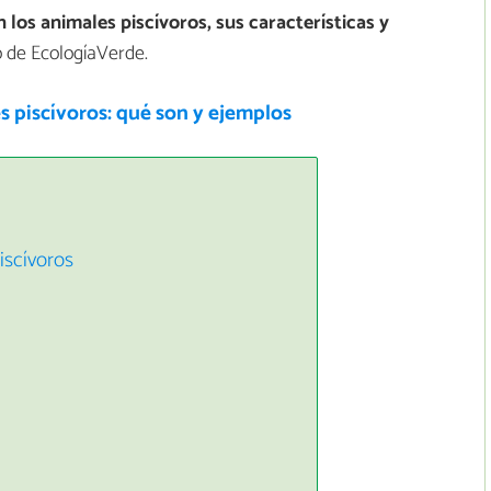
 los animales piscívoros, sus características y
lo de EcologíaVerde.
 piscívoros: qué son y ejemplos
iscívoros