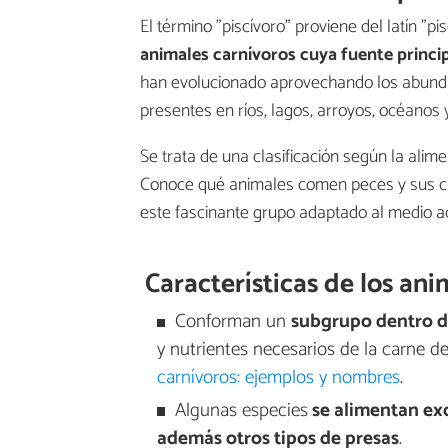
El término "piscívoro" proviene del latín "pi
animales carnívoros cuya fuente princi
han evolucionado aprovechando los abundan
presentes en ríos, lagos, arroyos, océanos
Se trata de una clasificación según la alim
Conoce qué animales comen peces y sus car
este fascinante grupo adaptado al medio ac
Características de los ani
Conforman un
subgrupo dentro d
y nutrientes necesarios de la carne d
carnívoros: ejemplos y nombres
.
Algunas especies
se alimentan ex
además otros tipos de presas
.