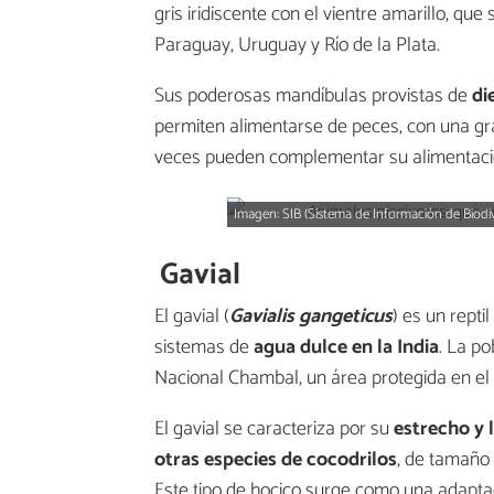
gris iridiscente con el vientre amarillo, qu
Paraguay, Uruguay y Río de la Plata.
Sus poderosas mandíbulas provistas de
die
permiten alimentarse de peces, con una gra
veces pueden complementar su alimentac
Imagen: SIB (Sistema de Información de Biodi
Gavial
El gavial (
Gavialis gangeticus
) es un repti
sistemas de
agua dulce en la India
. La p
Nacional Chambal, un área protegida en el n
El gavial se caracteriza por su
estrecho y 
otras especies de cocodrilos
, de tamaño 
Este tipo de hocico surge como una adaptaci