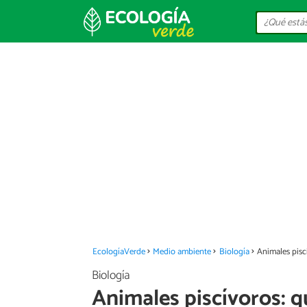
EcologíaVerde
Medio ambiente
Biología
Animales pisc
Biología
Animales piscívoros: q