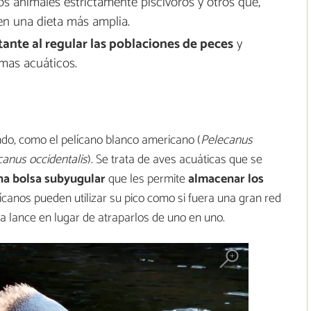
 animales estrictamente piscívoros y otros que,
en una dieta más amplia.
ante al regular las poblaciones de peces
y
emas acuáticos.
do, como el pelícano blanco americano (
Pelecanus
canus occidentalis
). Se trata de aves acuáticas que se
na bolsa subyugular
que les permite
almacenar los
lícanos pueden utilizar su pico como si fuera una gran red
 lance en lugar de atraparlos de uno en uno.