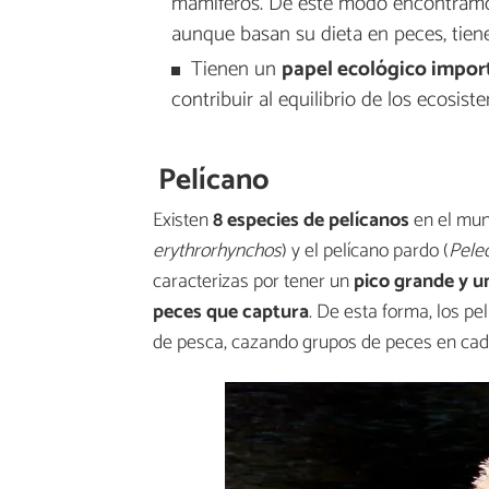
mamíferos. De este modo encontramos
aunque basan su dieta en peces, tien
Tienen un
papel ecológico import
contribuir al equilibrio de los ecosist
Pelícano
Existen
8 especies de pelícanos
en el mun
erythrorhynchos
) y el pelícano pardo (
Pele
caracterizas por tener un
pico grande y u
peces que captura
. De esta forma, los pe
de pesca, cazando grupos de peces en cada