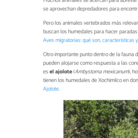
Muchos animales se acercan para abrevar
se aprovechan depredadores para encontr
Pero los animales vertebrados más releva
buscan los humedales para hacer paradas a
Aves migratorias: qué son, características 
Otro importante punto dentro de la fauna 
pueden alojarse como respuesta a las cond
es
el ajolote
(
Ambystoma mexicanum
), h
tienen los humedales de Xochimilco en don
Ajolote
.