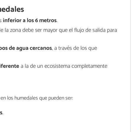
medales
es
inferior a los 6 metros
.
la zona debe ser mayor que el flujo de salida para
pos de agua cercanos
, a través de los que
iferente
a la de un ecosistema completamente
s en los humedales que pueden ser:
s
.