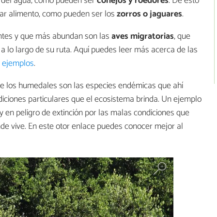
 del agua, como pueden ser
conejos y roedores
. De esto
ar alimento, como pueden ser los
zorros o jaguares
.
ntes y que más abundan son las
aves migratorias
, que
 lo largo de su ruta. Aquí puedes leer más acerca de las
y ejemplos
.
de los humedales son las especies endémicas que ahí
iciones particulares que el ecosistema brinda. Un ejemplo
oy en peligro de extinción por las malas condiciones que
de vive. En este otor enlace puedes conocer mejor al