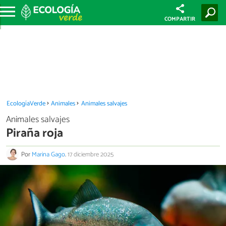
COMPARTIR
EcologíaVerde
Animales
Animales salvajes
Animales salvajes
Piraña roja
Por
Marina Gago
.
17 diciembre 2025