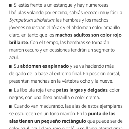
Si estás frente a un estanque y hay numerosas
libélulas volando por encima, sabrás recocer muy fácil a
Sympetrum striolatum
: las hembras y los machos
jóvenes muestran el tórax y el abdomen color amarillo
claro, en tanto que los
machos adultos son color rojo
brillante
. Con el tiempo, las hembras se tornarán
marrón oscuro y en ocasiones tendrán un segmento
azul.
Su
abdomen es aplanado
y se va haciendo más
delgado de la base al extremo final. En posición dorsal,
presentan manchas en la vértebra ocho y la nueve.
La libélula roja tiene
patas largas y delgadas
, color
negras, con una línea amarilla o color crema.
Cuando van madurando, las alas de estos ejemplares
se oscurecen en un tono marrón. En la
punta de las
alas tienen un pequeño rectángulo
que puede ser de
color azul, azul claro, rojo o café, y se llama pterostigma.