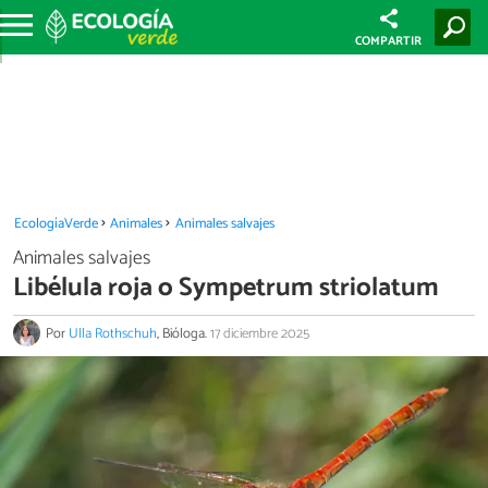
COMPARTIR
EcologíaVerde
Animales
Animales salvajes
Animales salvajes
Libélula roja o Sympetrum striolatum
Por
Ulla Rothschuh
, Bióloga.
17 diciembre 2025