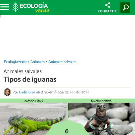
COMPARTIR
EcologíaVerde
Animales
Animales salvajes
Animales salvajes
Tipos de iguanas
Por
Giulia Graziati
, Ambientóloga.
23 agosto 2024