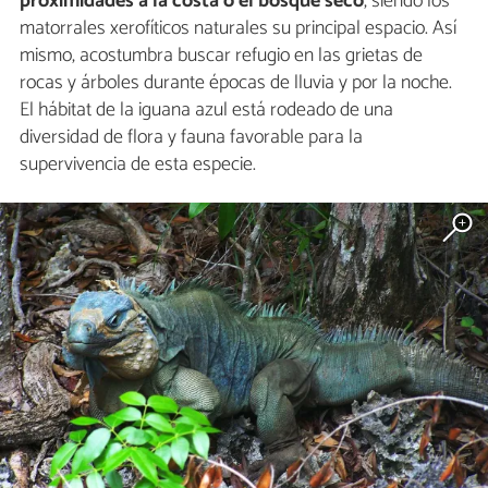
proximidades a la costa o el bosque seco
, siendo los
matorrales xerofíticos naturales su principal espacio. Así
mismo, acostumbra buscar refugio en las grietas de
rocas y árboles durante épocas de lluvia y por la noche.
El hábitat de la iguana azul está rodeado de una
diversidad de flora y fauna favorable para la
supervivencia de esta especie.