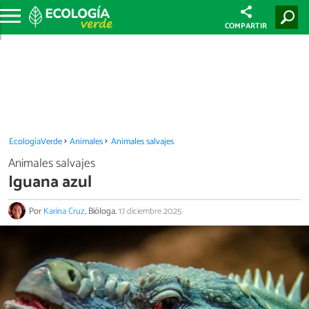
COMPARTIR
EcologíaVerde
Animales
Animales salvajes
Animales salvajes
Iguana azul
Por
Karina Cruz
, Bióloga.
17 diciembre 2025