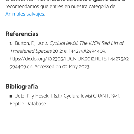
recomendamos que entres en nuestra categoría de
Animales salvajes
.
Referencias
Burton, F.J. 2012.
Cyclura lewisi
.
The IUCN Red List of
Threatened Species
2012: e.T44275A2994409.
https://dx.doi.org/10.2305/IUCN.UK.2012.RLTS.T44275A2
994409.en. Accessed on 02 May 2023.
Bibliografía
Uetz, P. y Hosek, J. (s.f.). Cyclura lewisi GRANT, 1941.
Reptile Database.