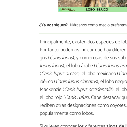
¿Ya nos sigues?
Márcanos como medio preferent
Principalmente, existen dos especies de lobo
Por tanto, podemos indicar que hay diferen
gris (
Canis lupus
), y numerosas de sus sube
lupus lupus
), el lobo árabe (
Canis lupus ar
(
Canis lupus arctos
), el lobo mexicano (
Cani
ibérico (
Canis lupus signatus
), el lobo negr
Mackenzie (
Canis lupus occidentalis
), el lob
el lobo rojo (
Canis rufus
). Cabe destacar qu
reciben otras designaciones como coyotes,
popularmente como lobos.
Si quieres conocer los diferentes
tipos de 