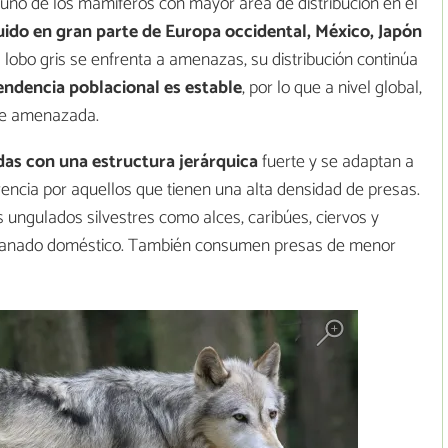
 uno de los mamíferos con mayor área de distribución en el
uido en gran parte de Europa occidental, México, Japón
 lobo gris se enfrenta a amenazas, su distribución continúa
endencia poblacional es estable
, por lo que a nivel global,
ie amenazada.
as con una estructura jerárquica
fuerte y se adaptan a
rencia por aquellos que tienen una alta densidad de presas.
 ungulados silvestres como alces, caribúes, ciervos y
r ganado doméstico. También consumen presas de menor