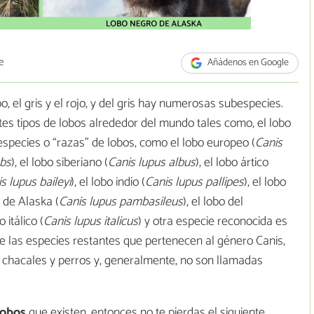
e
Añádenos en Google
, el gris y el rojo, y del gris hay numerosas subespecies.
tes tipos de lobos alrededor del mundo tales como, el lobo
species o “razas” de lobos, como el lobo europeo (
Canis
abs
), el lobo siberiano (
Canis lupus albus
), el lobo ártico
s lupus baileyi
), el lobo indio (
Canis lupus pallipes
), el lobo
o de Alaska (
Canis lupus pambasileus
), el lobo del
o itálico (
Canis lupus italicus
) y otra especie reconocida es
e las especies restantes que pertenecen al género Canis,
 chacales y perros y, generalmente, no son llamadas
lobos
que existen, entonces no te pierdas el siguiente