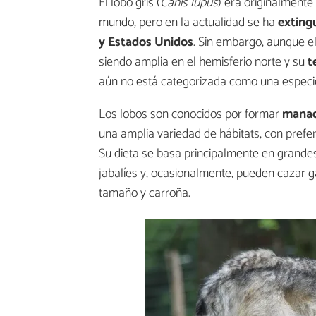
El lobo gris (
Canis lupus
) era originalmente
mundo, pero en la actualidad se ha
exting
y Estados Unidos
. Sin embargo, aunque el
siendo amplia en el hemisferio norte y su
t
aún no está categorizada como una espec
Los lobos son conocidos por formar
manad
una amplia variedad de hábitats, con prefe
Su dieta se basa principalmente en grandes
jabalíes y, ocasionalmente, pueden caza
tamaño y carroña.