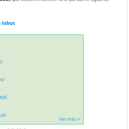
e lobos
)
s)
eyi)
us)
Ver más >>