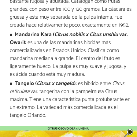
bastante rugosa y abultada. Catalogan como frutas
grandes, con peso entre 100 y 120 gramos. La cáscara es
gruesa y está muy separada de la pulpa interna. Fue
creada hace relativamente poco, exactamente en 1952.
Mandarina Kara (
Citrus nobilis x Citus unshiu
var.
Owari):
es una de las mandarinas híbridas más
comercializadas en Estados Unidos. Clasifica como
mandarina mediana a grande. El centro del fruto es
ligeramente hueco. La pulpa es muy suave y jugosa, y
es ácida cuando está muy madura.
Tangelo (
Citrus × tangelo
):
es híbrido entre
Citrus
reticulata
var. tangerina con la pampelmusa Citrus
maxima. Tiene una característica punta protuberante en
un extremo. La variedad más comercializada es el
tangelo Orlando.