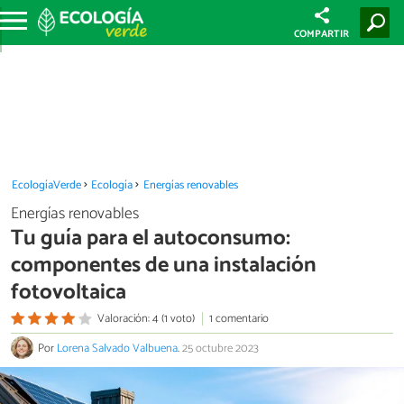
COMPARTIR
EcologíaVerde
Ecología
Energías renovables
Energías renovables
Tu guía para el autoconsumo:
componentes de una instalación
fotovoltaica
Valoración: 4 (1 voto)
1 comentario
Por
Lorena Salvado Valbuena
.
25 octubre 2023