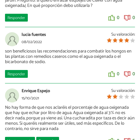
jardín. Preguntó: si quiero enraizar esquejes de Claver con agua
oxigenada¿ En qué proporción debo utilizarla ?
Responder
0
0
lucia fuentes
Su valoración:
08/02/2022
son beneficiosos las recomendaciones para combatir los hongos en
las plantas con remedios caseros como el agua oxigenada o el
bicarbonato de sodio.
Responder
0
0
Enrique Espejo
Su valoración:
15/10/2021
No hay forma de que nos aclaréis el porcentaje de agua oxigenada
que hay que echar por litro de agua. Agua oxigenada al 3% no es
decir nada, porque ya viene así. Una cucharadita por taza es decir aún
menos. Si queréis realmente ser útiles, sed más específicos. De lo
contrario, no sirve para nada