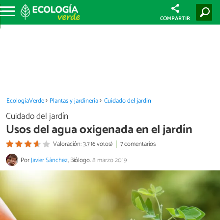
COMPARTIR
EcologíaVerde
Plantas y jardinería
Cuidado del jardín
Cuidado del jardín
Usos del agua oxigenada en el jardín
Valoración: 3.7 (6 votos)
7 comentarios
Por
Javier Sánchez
, Biólogo.
8 marzo 2019