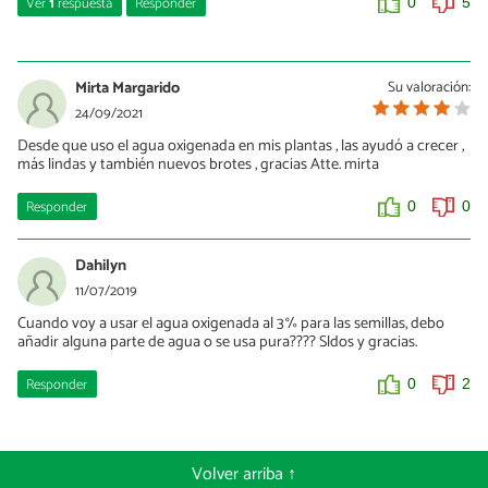
Ver
1
respuesta
Responder
0
5
Sil
09/03/2023
Mirta Margarido
Su valoración:
Con hacer el cálculo matemático es sencillo. Para un litro hay que
24/09/2021
ponerle 4 cucharaditas de Agua Oxigenada.
Desde que uso el agua oxigenada en mis plantas , las ayudó a crecer ,
más lindas y también nuevos brotes , gracias Atte. mirta
0
0
Responder
0
0
Dahilyn
11/07/2019
Cuando voy a usar el agua oxigenada al 3% para las semillas, debo
añadir alguna parte de agua o se usa pura???? Sldos y gracias.
Responder
0
2
Volver arriba ↑