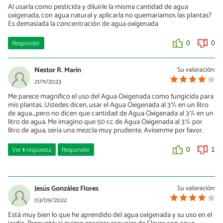
Al usarla como pesticida y diluirle la misma cantidad de agua
oxigenada, con agua natural y aplicarla no quemariamos las plantas?
Es demasiada la concentración de agua oxigenada
Responder
0
0
Nestor R. Marin
Su valoración:
21/11/2023
Me parece magnifico el uso del Agua Oxigenada como fungicida para
mis plantas. Ustedes dicen, usar el Agua Oxigenada al 3% en un litro
de agua....pero no dicen que cantidad de Agua Oxigenada al 3% en un
litro de agua. Me imagino que 50 cc de Agua Oxigenada al 3% por
litro de agua, seria una mezcla muy prudente. Avisenme por favor.
Ver
1
respuesta
Responder
0
1
Guillermo Gea
26/03/2024
Jesús González Flores
Su valoración:
Al 20% de la solución total.
03/09/2022
Está muy bien lo que he aprendido del agua oxigenada y su uso en el
0
0