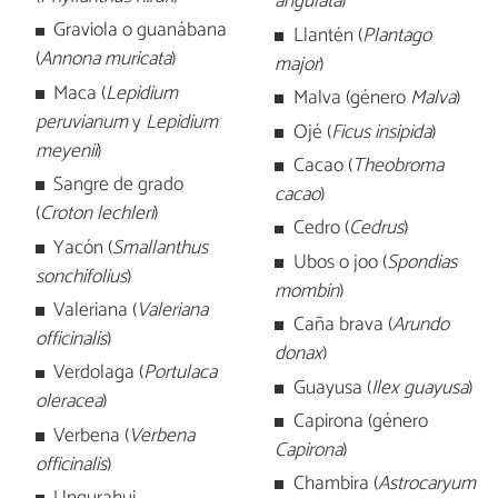
angulata
)
Graviola o guanábana
Llantén (
Plantago
(
Annona muricata
)
major
)
Maca (
Lepidium
Malva (género
Malva
)
peruvianum
y
Lepidium
Ojé (
Ficus insipida
)
meyenii
)
Cacao (
Theobroma
Sangre de grado
cacao
)
(
Croton lechleri
)
Cedro (
Cedrus
)
Yacón (
Smallanthus
Ubos o joo (
Spondias
sonchifolius
)
mombin
)
Valeriana (
Valeriana
Caña brava (
Arundo
officinalis
)
donax
)
Verdolaga (
Portulaca
Guayusa (
Ilex guayusa
)
oleracea
)
Capirona (género
Verbena (
Verbena
Capirona
)
officinalis
)
Chambira (
Astrocaryum