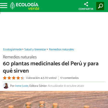
COMPARTIR
EcologíaVerde
Salud y bienestar
Remedios naturales
Remedios naturales
60 plantas medicinales del Perú y para
qué sirven
Valoración: 4.5 (17 votos)
17 comentarios
Por
Irene Juste
, Editora Sénior.
Actualizado: 8 octubre 2020