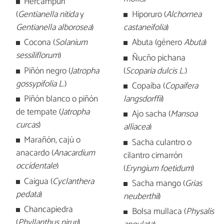
Hercampuri
(
Gentianella nitida
y
Hiporuro (
Alchornea
Gentianella alborosea
)
castaneifolia
)
Cocona (
Solanium
Abuta (género
Abuta
)
sessiliflorum
)
Ñucño pichana
Piñón negro (
Jatropha
(
Scoparia dulcis L.
)
gossypifolia L.
)
Copaiba (
Copaifera
Piñón blanco o piñón
langsdorffii
)
de tempate (
Jatropha
Ajo sacha (
Mansoa
curcas
)
alliacea
)
Marañón, cajú o
Sacha culantro o
anacardo (
Anacardium
cilantro cimarrón
occidentale
)
(
Eryngium foetidum
)
Caigua (
Cyclanthera
Sacha mango (
Grias
pedata
)
neuberthii
)
Chancapiedra
Bolsa mullaca (
Physalis
(
Phyllanthus niruri
)