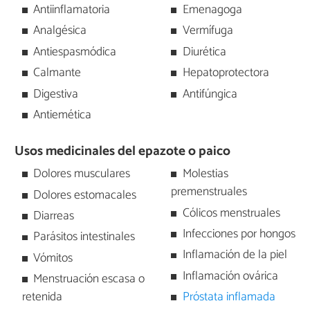
Antiinflamatoria
Emenagoga
Analgésica
Vermífuga
Antiespasmódica
Diurética
Calmante
Hepatoprotectora
Digestiva
Antifúngica
Antiemética
Usos medicinales del epazote o paico
Dolores musculares
Molestias
premenstruales
Dolores estomacales
Cólicos menstruales
Diarreas
Infecciones por hongos
Parásitos intestinales
Inflamación de la piel
Vómitos
Inflamación ovárica
Menstruación escasa o
retenida
Próstata inflamada