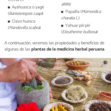
altilis
)
Ayahuasca o yagé
Papailla (
Momordica
(
Banisteriopsis caapi
)
charatia L.
)
Clavo huasca
Yahuar piri piri
(
Mandevilla scabra
)
(
Eleutherine bulbosa
)
A continuación, veremos las propiedades y beneficios de
algunas de las
plantas de la medicina herbal peruana
.