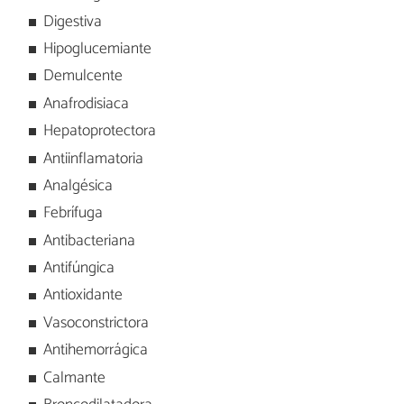
Digestiva
Hipoglucemiante
Demulcente
Anafrodisiaca
Hepatoprotectora
Antiinflamatoria
Analgésica
Febrífuga
Antibacteriana
Antifúngica
Antioxidante
Vasoconstrictora
Antihemorrágica
Calmante