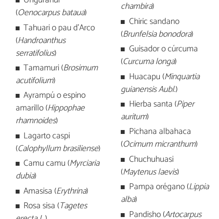
Ungurahui
chambira
)
(
Oenocarpus bataua
)
Chiric sandano
Tahuari o pau d'Arco
(
Brunfelsia bonodora
)
(
Handroanthus
Guisador o cúrcuma
serratifolius
)
(
Curcuma longa
)
Tamamuri (
Brosimum
Huacapu (
Minquartia
acutifolium
)
guianensis Aubl.
)
Ayrampú o espino
Hierba santa (
Piper
amarillo (
Hippophae
auritum
)
rhamnoides
)
Pichana albahaca
Lagarto caspi
(
Ocimum micranthum
)
(
Calophyllum brasiliense
)
Chuchuhuasi
Camu camu (
Myrciaria
(
Maytenus laevis
)
dubia
)
Pampa orégano (
Lippia
Amasisa (
Erythrina
)
alba
)
Rosa sisa (
Tagetes
Pandisho (
Artocarpus
erecta L.
)