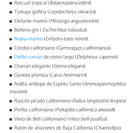
Rorcual tropical (
Balaenoptera edeni
).
Tortuga golfina (
Lepidochelys olivacea
).
Elefante marino (
Mirounga angustirostris
).
Ballena gris (
Eschrichtius robustus
).
Nutria marina
(
Enhydra lutris nereis
).
Cóndor californiano (
Gymnogyps californianus
).
Delfín común
de rostro largo (
Delphinus capensis
).
Charrán elegante (
Sterna elegans
).
Gaviota plomiza (
Larus heermanni
).
Ardilla antílope de Espíritu Santo (
Ammospermophilus
insularis
).
Rascón picudo californiano (
Rallus longirostris levipes
).
Perlita californiana (
Polioptila californica atwoodi
).
Vireo de Bell californiano (
Vireo belli pusillus
).
Ratón de abazones de Baja California (
Chaetodipus