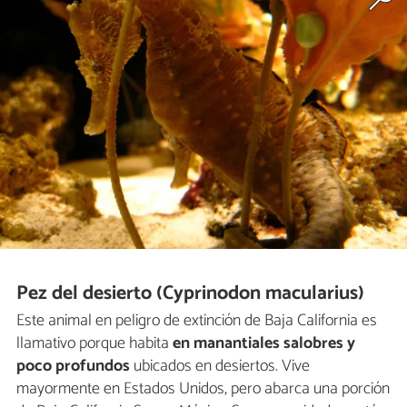
Pez del desierto (Cyprinodon macularius)
Este animal en peligro de extinción de Baja California es
llamativo porque habita
en manantiales salobres y
poco profundos
ubicados en desiertos. Vive
mayormente en Estados Unidos, pero abarca una porción