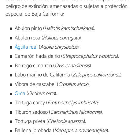
peligro de extinción, amenazadas o sujetas a protección
especial de Baja California:
Abulón pinto (
Haliotis kamtschatkana
).
Abulón rosa (
Haliotis corrugata
).
Águila real
(
Aquila chrysaetos
).
Camarón hada de río (
Streptocephalus woottoni
).
Borrego cimarrón (
Ovis canadiensis
).
Lobo marino de California (
Zalophus californianus
).
Víbora de cascabel (
Crotalus atrox
).
Orca
(
Orcinus orca
).
Tortuga carey (
Eretmochelys imbricata
).
Tiburón sedoso (
Carcharhinus falciformis
).
Tortuga prieta (
Chelonia agassizi
).
Ballena jorobada (
Megaptera novaeangliae
).