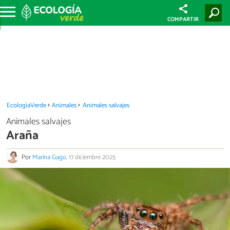
COMPARTIR
EcologíaVerde
Animales
Animales salvajes
Animales salvajes
Araña
Por
Marina Gago
.
17 diciembre 2025