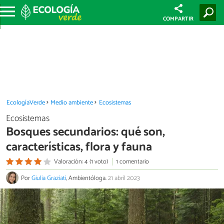
COMPARTIR
EcologíaVerde
Medio ambiente
Ecosistemas
Ecosistemas
Bosques secundarios: qué son,
características, flora y fauna
Valoración: 4 (1 voto)
1 comentario
Por
Giulia Graziati
, Ambientóloga.
21 abril 2023