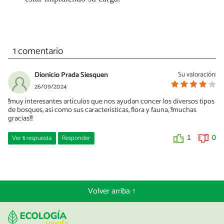
1 comentario
Dionicio Prada Siesquen
Su valoración:
26/09/2024
!!muy interesantes artículos que nos ayudan concer los diversos tipos
de bosques, asi como sus caracteristicas, flora y fauna, !!muchas
gracias!!!
Ver
1
respuesta
Responder
1
0
Giulia Graziati
16/10/2024
Muchas gracias Dionicio!
Volver arriba ↑
0
0