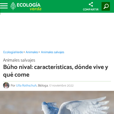
COMPARTIR
EcologíaVerde
Animales
Animales salvajes
Animales salvajes
Búho nival: características, dónde vive y
qué come
Por
Ulla Rothschuh
, Bióloga.
17 noviembre 2022