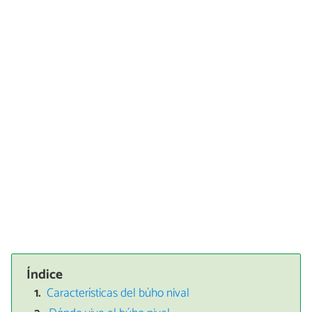
Índice
Características del búho nival