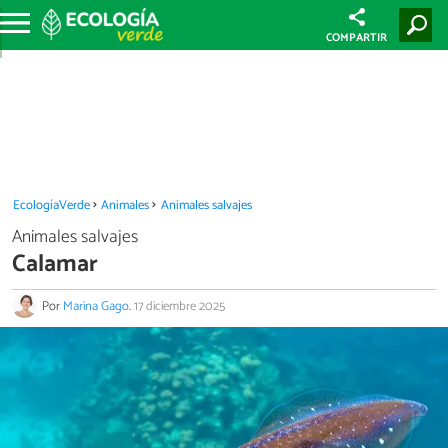
COMPARTIR
EcologíaVerde
Animales
Animales salvajes
Animales salvajes
Calamar
Por
Marina Gago
.
17 diciembre 2025