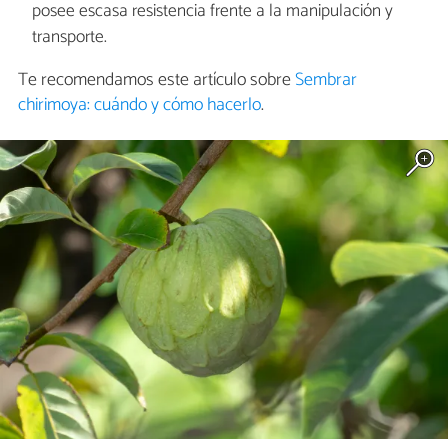
posee escasa resistencia frente a la manipulación y
transporte.
Te recomendamos este artículo sobre
Sembrar
chirimoya: cuándo y cómo hacerlo
.