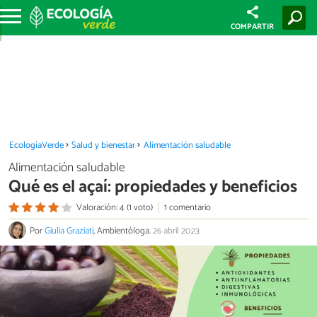
COMPARTIR
EcologíaVerde
Salud y bienestar
Alimentación saludable
Alimentación saludable
Qué es el açaí: propiedades y beneficios
Valoración: 4 (1 voto)
1 comentario
Por
Giulia Graziati
, Ambientóloga.
26 abril 2023