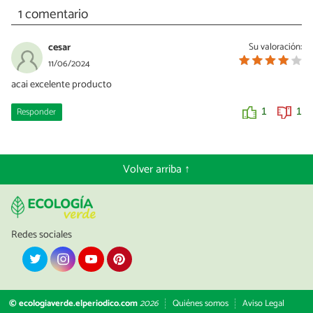
1 comentario
cesar
Su valoración:
11/06/2024
acai excelente producto
Responder
1
1
Volver arriba ↑
Redes sociales
© ecologiaverde.elperiodico.com
2026
Quiénes somos
Aviso Legal