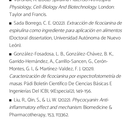
Physiology, Cell-Biology And Biotechnology
. London:
Taylor and Francis.
Sada Borrego, C. E. (2022).
Extracción de ficocianina de
espirulina como ingrediente para aplicación en alimentos
(Doctoral dissertation, Universidad Autónoma de Nuevo
León).
González-Fosadosa, L. B., González-Chávez, B. K.,
Garrido-Hernández, A., Carrillo-Sancen, G., Cerón-
Montes, G. I., & Martínez-Valdez, F. J. (2021).
Caracterización de ficocianina por espectrofotometría de
masas
. Pädi Boletín Científico De Ciencias Básicas E
Ingenierías Del ICBI, 9(Especial2), 149-156.
Liu, R., Qin, S., & Li, W. (2022).
Phycocyanin: Anti-
inflammatory effect and mechanism.
Biomedicine &
Pharmacotherapy, 153, 113362.