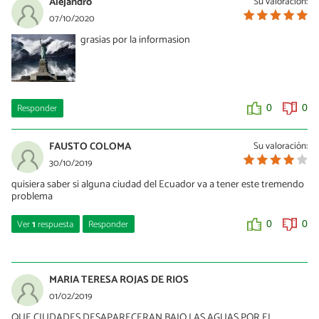
Alejandro
Su valoración:
07/10/2020
grasias por la informasion
Responder
0
0
FAUSTO COLOMA
Su valoración:
30/10/2019
quisiera saber si alguna ciudad del Ecuador va a tener este tremendo
problema
Ver
1
respuesta
Responder
0
0
Gerardo
21/10/2021
MARIA TERESA ROJAS DE RIOS
Desde luego, los países costeros todos serán fácilmente
01/02/2019
afectados.
QUE CIUDADES DESAPARECERAN BAJO LAS AGUAS POR EL