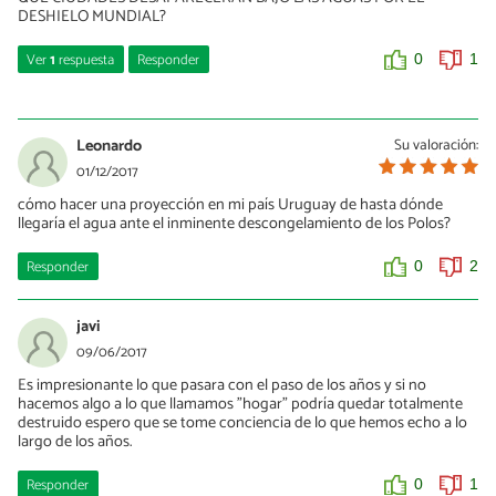
Guayaquil, Manta, Machala, serán de los primeros puntos del
DESHIELO MUNDIAL?
planeta, ni siquiera hay que esperar tantos años, ya que están
prácticamente a nivel del mar.
Ver
1
respuesta
Responder
0
1
Otras como Esmeraldas, Huaquillas, Pedernales también
desaparecerán pero no tan pronto porque son un poquito más
Nicolas
altas
03/10/2019
Leonardo
Su valoración:
Podría ser que Babahoyo o Tosagua también, aunque es
si, eso sucede por la capa de hosono que se debilita por causa de
01/12/2017
prevenible por no ser costeros
partículas de efecto invernadero
cómo hacer una proyección en mi país Uruguay de hasta dónde
llegaría el agua ante el inminente descongelamiento de los Polos?
0
0
0
0
Responder
0
2
javi
09/06/2017
Es impresionante lo que pasara con el paso de los años y si no
hacemos algo a lo que llamamos "hogar" podría quedar totalmente
destruido espero que se tome conciencia de lo que hemos echo a lo
largo de los años.
Responder
0
1