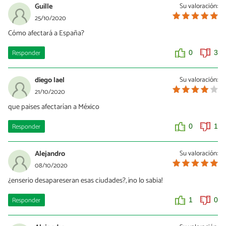
Guille
Su valoración:
25/10/2020
Cómo afectará a España?
Responder
0
3
diego lael
Su valoración:
21/10/2020
que paises afectarían a México
Responder
0
1
Alejandro
Su valoración:
08/10/2020
¿enserio desapareseran esas ciudades?, ¡no lo sabia!
Responder
1
0