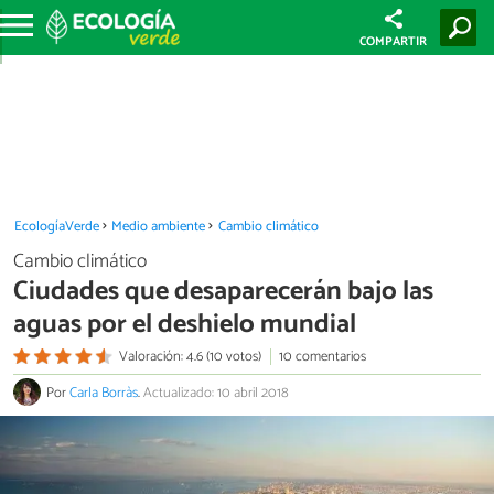
COMPARTIR
EcologíaVerde
Medio ambiente
Cambio climático
Cambio climático
Ciudades que desaparecerán bajo las
aguas por el deshielo mundial
Valoración: 4.6 (10 votos)
10 comentarios
Por
Carla Borràs
.
Actualizado: 10 abril 2018