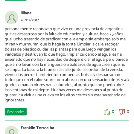
liliana
28/02/2017
personalmente reconozco que vivo en una provincia de argentina
que es desastrosa por la falta de educación y cultura, hace 25 años
que lucho tratando de predicar con el ejemplo,sin embargo solo me
miran y murmuran, que lo haga la tonta. Limpiar la calle, recoger
bolsas de plástico,cuidar las plantas para que luego vengan los
vándalos y destruyan lo que hago, limpiar cuidando el agua les he
enseñado que no hay necesidad de desperdiciar el agua, pero parece
que si no lavan con la manguera o a baldazos de agua creen que no
se limpia. La basura la tiran en la calle, junto al cordón de la vereda,
vienen los perros hambrientos rompen las bolsas y desparraman
todo que con el calor, sobre todo ahora con una sensación de 39 y 40
grados emanan olores nauseabundos, al punto que no puedo abrir
las ventanas de mi depto-Muchas veces me desespero al punto de
querer ir a vivir a una cueva en los altos cerros sin esta sartenada de
ignorantes.
Responder
0
0
Franklin Torrealba