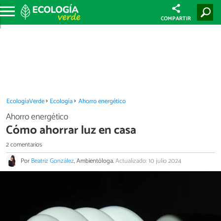
COMPARTIR
EcologíaVerde
Ecología
Ahorro energético
Ahorro energético
Cómo ahorrar luz en casa
2 comentarios
Por
Beatriz González
, Ambientóloga.
Actualizado: 10 julio 2024