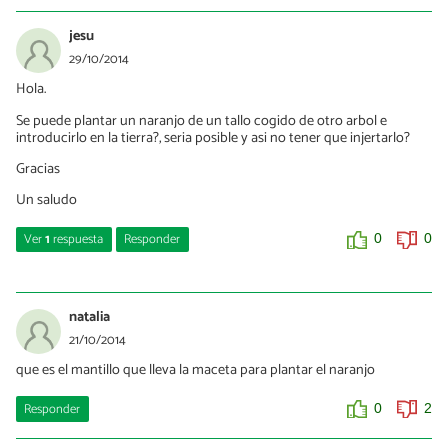
jesu
29/10/2014
Hola.
Se puede plantar un naranjo de un tallo cogido de otro arbol e
introducirlo en la tierra?, seria posible y asi no tener que injertarlo?
Gracias
Un saludo
Ver
1
respuesta
Responder
0
0
MIguel
26/04/2018
natalia
Con naranjo lo desconozco, pero con un limonero te puedo
21/10/2014
asegurar que si. Mi padre sembró una rama de limonero al reves y
que es el mantillo que lleva la maceta para plantar el naranjo
tengo un bonito limonero en el campo
Responder
0
2
0
0