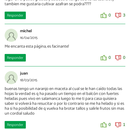
tambien me gustaria cultivar azafran se podra????
Responder
0
3
michel
16/04/2015
Me encanta esta página, es facinante!
Responder
0
0
juan
18/03/2015
buenas tengo un naranjo en maceta al cual se le han caído todas las
hojas la verdad es q ha pasado un tiempo en el balcón con fuertes
heladas pues vivo en salamanca luego lo me ti para casa quisiera
saber si volverá ha resucitar o por lo contrario se me ha helado y si es
ha si ha posibilidad de q vuelva ha brotar tallos y salirle frutos sin mas
un cordial saludo
Responder
0
1