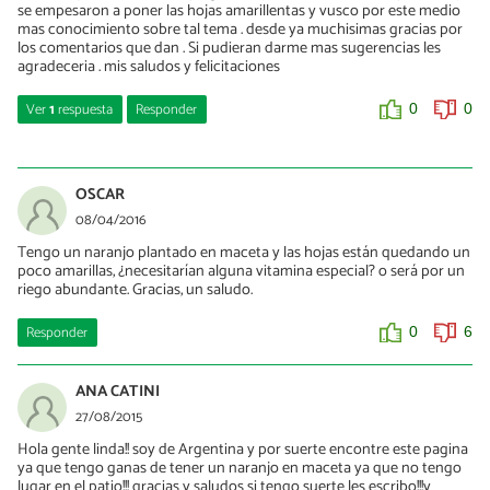
se empesaron a poner las hojas amarillentas y vusco por este medio
mas conocimiento sobre tal tema . desde ya muchisimas gracias por
los comentarios que dan . Si pudieran darme mas sugerencias les
agradeceria . mis saludos y felicitaciones
Ver
1
respuesta
Responder
0
0
Miguel
26/04/2018
OSCAR
Hojas amarillentas en citricos lo mas probable sea falta de hierro.
08/04/2016
O bien riegas demasiado y no tiene drenaje la maceta
Tengo un naranjo plantado en maceta y las hojas están quedando un
poco amarillas, ¿necesitarían alguna vitamina especial? o será por un
0
0
riego abundante. Gracias, un saludo.
Responder
0
6
ANA CATINI
27/08/2015
Hola gente linda!! soy de Argentina y por suerte encontre este pagina
ya que tengo ganas de tener un naranjo en maceta ya que no tengo
lugar en el patio!!! gracias y saludos si tengo suerte les escribo!!!y