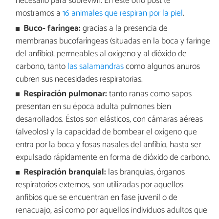
necesario para sobrevivir. En este otro post te
mostramos a
16 animales que respiran por la piel
.
Buco- faríngea:
gracias a la presencia de
membranas bucofaríngeas (situadas en la boca y faringe
del anfibio), permeables al oxígeno y al dióxido de
carbono, tanto
las salamandras
como algunos anuros
cubren sus necesidades respiratorias.
Respiración pulmonar:
tanto ranas como sapos
presentan en su época adulta pulmones bien
desarrollados. Éstos son elásticos, con cámaras aéreas
(alveolos) y la capacidad de bombear el oxígeno que
entra por la boca y fosas nasales del anfibio, hasta ser
expulsado rápidamente en forma de dióxido de carbono.
Respiración branquial:
las branquias, órganos
respiratorios externos, son utilizadas por aquellos
anfibios que se encuentran en fase juvenil o de
renacuajo, así como por aquellos individuos adultos que