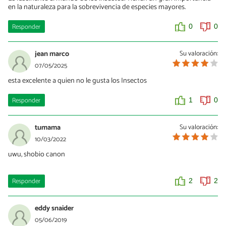
en la naturaleza para la sobrevivencia de especies mayores.
Responder
0
0
jean marco
Su valoración:
07/05/2025
esta excelente a quien no le gusta los Insectos
Responder
1
0
tumama
Su valoración:
10/03/2022
uwu, shobio canon
Responder
2
2
eddy snaider
05/06/2019