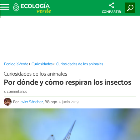
COMPARTIR
EcologíaVerde
Curiosidades
Curiosidades de los animales
Curiosidades de los animales
Por dónde y cómo respiran los insectos
4 comentarios
Por
Javier Sánchez
, Biólogo.
4 junio 2019