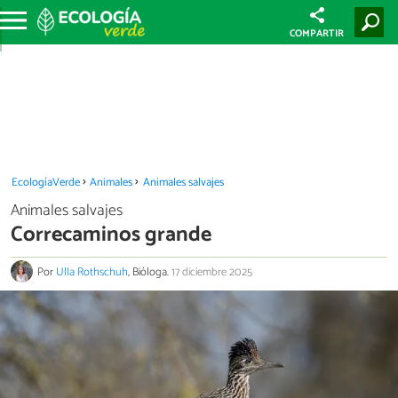
COMPARTIR
EcologíaVerde
Animales
Animales salvajes
Animales salvajes
Correcaminos grande
Por
Ulla Rothschuh
, Bióloga.
17 diciembre 2025