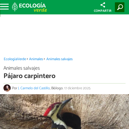
COMPARTIR
EcologíaVerde
Animales
Animales salvajes
Animales salvajes
Pájaro carpintero
Por
J. Carmelo del Castillo
, Biólogo.
17 diciembre 2025