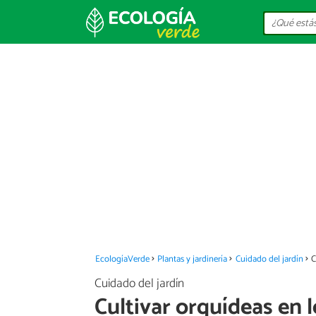
EcologíaVerde
Plantas y jardinería
Cuidado del jardín
C
Cuidado del jardín
Cultivar orquídeas en l