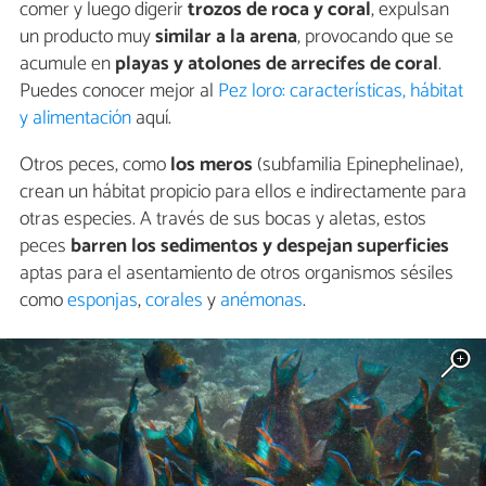
comer y luego digerir
trozos de roca y coral
, expulsan
un producto muy
similar a la arena
, provocando que se
acumule en
playas y atolones de arrecifes de coral
.
Puedes conocer mejor al
Pez loro: características, hábitat
y alimentación
aquí.
Otros peces, como
los meros
(subfamilia Epinephelinae),
crean un hábitat propicio para ellos e indirectamente para
otras especies. A través de sus bocas y aletas, estos
peces
barren los sedimentos y despejan superficies
aptas para el asentamiento de otros organismos sésiles
como
esponjas
,
corales
y
anémonas
.