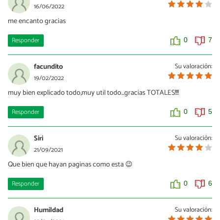
16/06/2022
me encanto gracias
Responder
0
7
facundito
Su valoración:
19/02/2022
muy bien explicado todo,muy util todo...gracias TOTALES!!!!
Responder
0
5
Siri
Su valoración:
21/09/2021
Que bien que hayan paginas como esta 😉
Responder
0
6
Humildad
Su valoración: