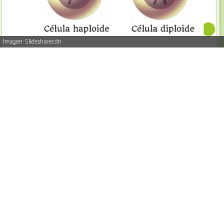
Imagen: Slidesharecdn