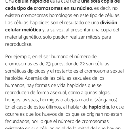
Una
célula haploide
es la que tiene
una sola copia de
cada tipo de cromosomas en su núcleo
, es decir, no
existen cromosomas homólogos en este tipo de células.
Las células haploides son el resultado de una
división
celular meiótica
y, a su vez, al presentar una copia del
material genético, solo pueden realizar mitosis para
reproducirse.
Por ejemplo, en el ser humano el número de
cromosomas es de 23 pares, donde 22 son células
somáticas diploides y el restante es el cromosoma sexual
haploide. Además de las células sexuales de los
humanos, hay formas de vida haploides que se
reproducen de forma asexual, como algunas algas,
hongos, avispas, hormigas o abejas macho (zánganos).
En el caso de estos últimos, al hablar de
haploidía
, lo que
ocurre es que los huevos de los que se originan no están
fecundados, por lo que el número de cromosomas
existente en sus células es el de la mitad del que hay en