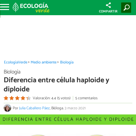
COMPARTIR
EcologíaVerde
Medio ambiente
Biología
Biología
Diferencia entre célula haploide y
diploide
Valoración: 4.4 (5 votos)
5 comentarios
Por
Julia Caballero Páez
, Bióloga.
3 marzo 2021