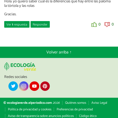
Hola. yo quiero saber cual es la diferencias que hay entre las paloma
la tórtola y las rolas
Gracias.
Ver
1
respuesta
Responder
0
0
Ulla Rothschuh
02/10/2023
¡Hola! Las rolas, o rolitas, es otro nombre común para las
Volver arriba ↑
tortolitas, o coquitas. Aplican las mismas diferencias detalladas en
el artículo entre paloma y tórtola. Muchos saludos.
0
0
Redes sociales
© ecologiaverde.elperiodico.com
2026
Quiénes somos
Aviso Legal
Política de privacidad y cookies
Preferencias de privacidad
Aviso de transparencia sobre anuncios políticos
Código ético