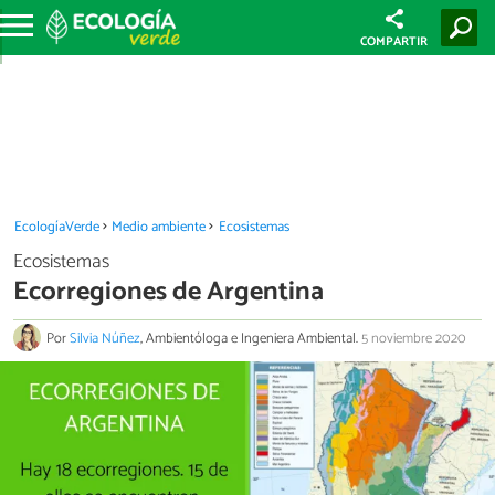
COMPARTIR
EcologíaVerde
Medio ambiente
Ecosistemas
Ecosistemas
Ecorregiones de Argentina
Por
Silvia Núñez
, Ambientóloga e Ingeniera Ambiental.
5 noviembre 2020