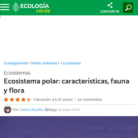
COMPARTIR
EcologíaVerde
Medio ambiente
Ecosistemas
Ecosistemas
Ecosistema polar: características, fauna
y flora
Valoración: 4.5 (21 votos)
24 comentarios
Por
Cristina Novillo
, Bióloga.
16 mayo 2019