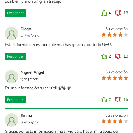
posible hicieron un gran trabajo
Responder
4
13
Diego
Su valoración:
26/09/2022
Esta información es increíble muchas gracias por todo UwU.
Responder
2
13
Miguel Angel
Su valoración:
17/04/2022
Es una información super útil 😸😸😸
Responder
2
15
Emma
Su valoración:
16/01/2022
Gracias por esta informacion, me sirvio para hacer mi trabajo de