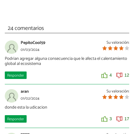
24 comentarios
PepitoCool59
Su valoración:
01/03/2024
Podrian agregar alguna consecuencia que le afecta el calentamiento
global al ecosistema
Responder
4
12
aran
Su valoración:
01/02/2024
donde esta la udicacion
Responder
3
17