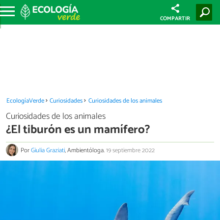
COMPARTIR
EcologíaVerde
Curiosidades
Curiosidades de los animales
Curiosidades de los animales
¿El tiburón es un mamífero?
Por
Giulia Graziati
, Ambientóloga.
19 septiembre 2022