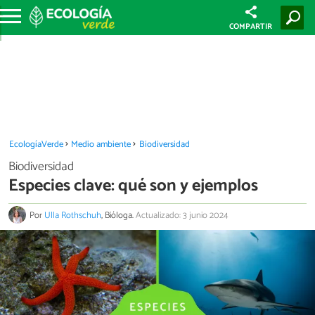
COMPARTIR
EcologíaVerde
Medio ambiente
Biodiversidad
Biodiversidad
Especies clave: qué son y ejemplos
Por
Ulla Rothschuh
, Bióloga.
Actualizado: 3 junio 2024