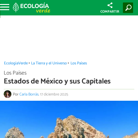
COMPARTIR
EcologíaVerde
La Tierra y el Universo
Los Países
Los Países
Estados de México y sus Capitales
Por
Carla Borràs
.
17 diciembre 2025