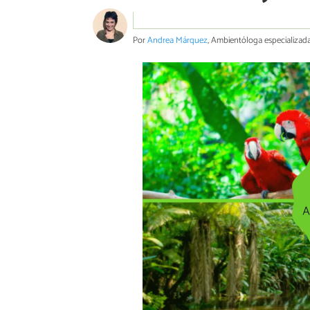
Por
Andrea Márquez
, Ambientóloga especializad