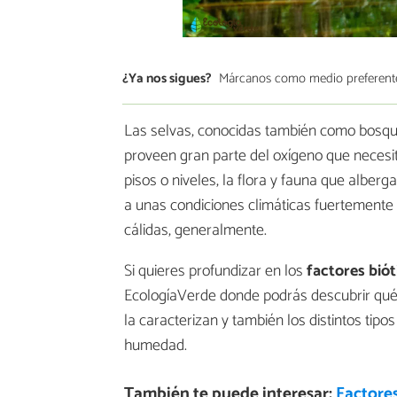
¿Ya nos sigues?
Márcanos como medio preferent
Las selvas, conocidas también como bosque
proveen gran parte del oxígeno que necesit
pisos o niveles, la flora y fauna que alber
a unas condiciones climáticas fuertement
cálidas, generalmente.
Si quieres profundizar en los
factores bióti
EcologíaVerde donde podrás descubrir qué so
la caracterizan y también los distintos tipos 
humedad.
También te puede interesar:
Factores