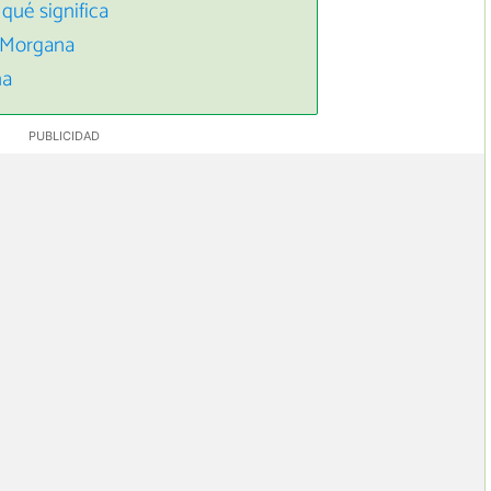
qué significa
a Morgana
na