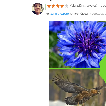
Valoración: 4 (2 votos)
2 c
Por
Sandra Ropero
, Ambientóloga.
14 agosto 202