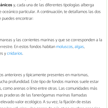
eánicos
y, cada una de las diferentes tipologías alberga
e oceánico particular. A continuación, te detallamos las dos
e puedes encontrar:
s mareas y las corrientes marinas y que se corresponden a la
errestre. En estos fondos habitan
moluscos
,
algas
,
les y
cnidarios
.
s anteriores y típicamente presentes en marismas,
ucha profundidad. Este tipo de fondos marinos suele estar
s, como arenas o limo entre otras. Las comunidades más
 las praderas de las fanerógamas marinas llamadas
elevado valor ecológico. A su vez, la fijación de estas