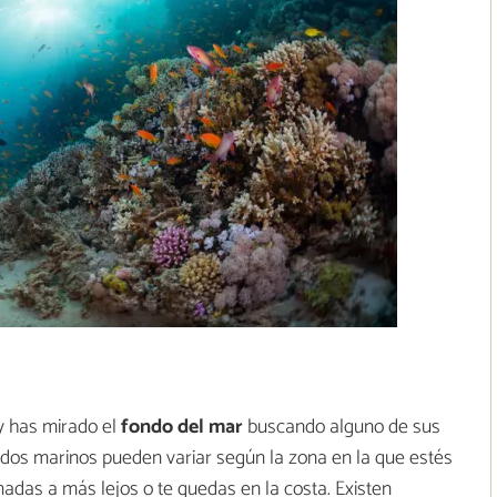
y has mirado el
fondo del mar
buscando alguno de sus
ndos marinos pueden variar según la zona en la que estés
adas a más lejos o te quedas en la costa. Existen