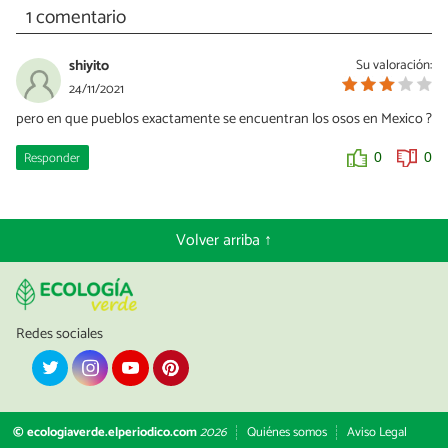
1 comentario
shiyito
Su valoración:
24/11/2021
pero en que pueblos exactamente se encuentran los osos en Mexico ?
Responder
0
0
Volver arriba ↑
Redes sociales
© ecologiaverde.elperiodico.com
2026
Quiénes somos
Aviso Legal