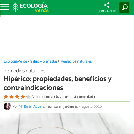
COMPARTIR
EcologíaVerde
Salud y bienestar
Remedios naturales
Remedios naturales
Hipérico: propiedades, beneficios y
contraindicaciones
Valoración: 4.3 (4 votos)
4 comentarios
Por
Mª Belén Acosta
, Técnica en jardinería.
4 agosto 2020