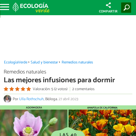
COMPARTIR
EcologíaVerde
Salud y bienestar
Remedios naturales
Remedios naturales
Las mejores infusiones para dormir
Valoración: 5 (2 votos)
2 comentarios
Por
Ulla Rothschuh
, Bióloga.
27 abril 2023