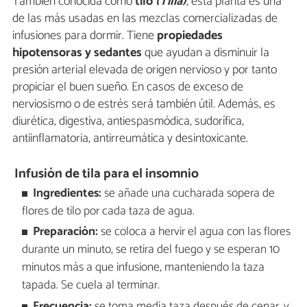
También conocida como
tilo
(
Tilia
)
,
esta planta es una
de las más usadas en las mezclas comercializadas de
infusiones para dormir. Tiene
propiedades
hipotensoras y sedantes
que ayudan a disminuir la
presión arterial elevada de origen nervioso y por tanto
propiciar el buen sueño. En casos de exceso de
nerviosismo o de estrés será también útil. Además, es
diurética, digestiva, antiespasmódica, sudorífica,
antiinflamatoria, antirreumática y desintoxicante.
Infusión de tila para el insomnio
Ingredientes:
se añade una cucharada sopera de
flores de tilo por cada taza de agua.
Preparación:
se coloca a hervir el agua con las flores
durante un minuto, se retira del fuego y se esperan 10
minutos más a que infusione, manteniendo la taza
tapada. Se cuela al terminar.
Frecuencia:
se toma media taza después de cenar, y