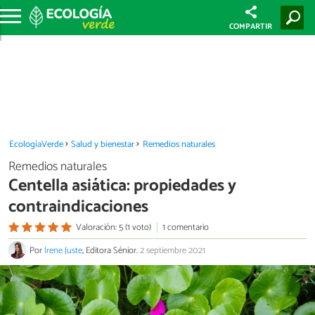
COMPARTIR
EcologíaVerde
Salud y bienestar
Remedios naturales
Remedios naturales
Centella asiática: propiedades y
contraindicaciones
Valoración: 5 (1 voto)
1 comentario
Por
Irene Juste
, Editora Sénior.
2 septiembre 2021